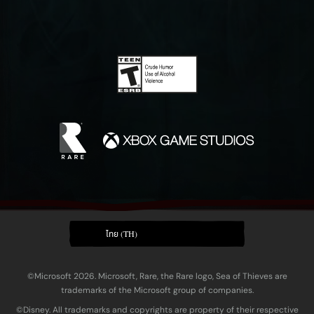
ไทย (TH)
©Microsoft 2026. Microsoft, Rare, the Rare logo, Sea of Thieves are
trademarks of the Microsoft group of companies.
©Disney. All trademarks and copyrights are property of their respective