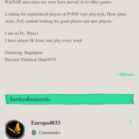
NA/NAE area since my crew have moved on to other games.
Looking for experienced players at PvPeV type playstyle, Hour glass,
steals, PvE content looking for good players not new players
I am on Pc, Win11
I have almost 9k hours and play every week
Gamertag: Ragington
Discord: Flintlock Dan#1975
3 ปีที่ผ่านมา
ล็อกอินเพื่อตอบกลับ
Europa4033
0
Commander