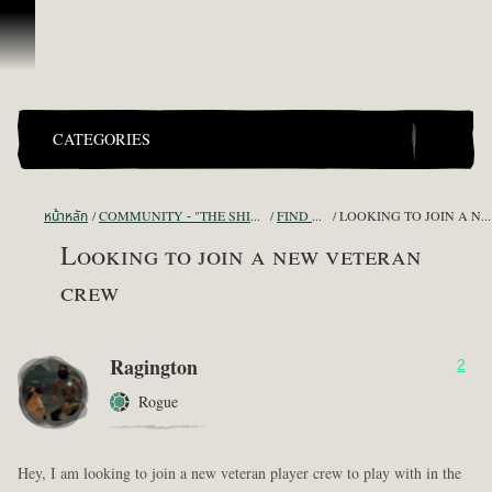
ข้ามไปที่คอนเทนต์
CATEGORIES
หน้าหลัก
COMMUNITY - "THE SHIPMATES' QUARTERS"
FIND A CREW!
LOOKING TO JOIN A NEW VETERAN CREW
Looking to join a new veteran
crew
Ragington
2
Rogue
Hey, I am looking to join a new veteran player crew to play with in the