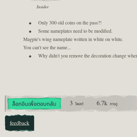
Insider
Only 300 old coins on the pass?!
Some nameplates need to be modified.
Magpie's wing nameplate written in white on white.
You can't see the name...
Why didn't you remove the decoration change when
3
6.7k
ล็อกอินเพื่อตอบกลับ
โพสต์
การดู
feedback