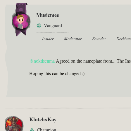
Musicmee
Vanguard
Insider
Moderator
Founder
Deckhan
@noktisenma
Agreed on the nameplate front... The Insi
Hoping this can be changed :)
KlutchxKay
Champion