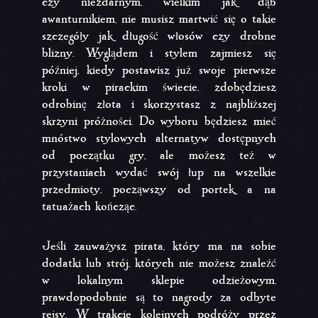
czy niezdarnym, wielkim jak dąb
awanturnikiem, nie musisz martwić się o takie
szczegóły jak długość włosów czy drobne
blizny. Wyglądem i stylem zajmiesz się
później, kiedy postawisz już swoje pierwsze
kroki w pirackim świecie, zdobędziesz
odrobinę złota i skorzystasz z najbliższej
skrzyni próżności. Do wyboru będziesz mieć
mnóstwo stylowych alternatyw dostępnych
od początku gry, ale możesz też w
przystaniach wydać swój łup na wszelkie
przedmioty, począwszy od portek, a na
tatuażach kończąc.
Jeśli zauważysz pirata, który ma na sobie
dodatki lub strój, których nie możesz znaleźć
w lokalnym sklepie odzieżowym,
prawdopodobnie są to nagrody za odbyte
rejsy. W trakcie kolejnych podróży przez