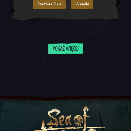
Nine-Cat Nura
Początki
POKAŻ WIĘCEJ