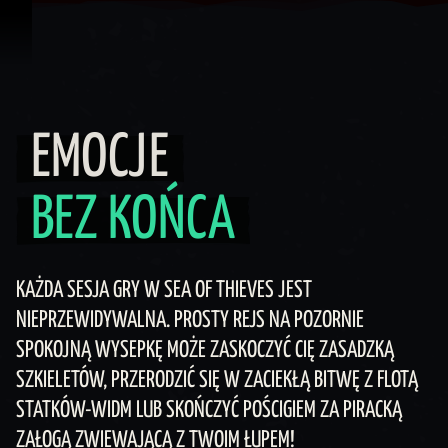
Przejdź do treści
Emocje Bez końca
EMOCJE
BEZ KOŃCA
KAŻDA SESJA GRY W SEA OF THIEVES JEST
NIEPRZEWIDYWALNA. PROSTY REJS NA POZORNIE
SPOKOJNĄ WYSEPKĘ MOŻE ZASKOCZYĆ CIĘ ZASADZKĄ
SZKIELETÓW, PRZERODZIĆ SIĘ W ZACIEKŁĄ BITWĘ Z FLOTĄ
STATKÓW-WIDM LUB SKOŃCZYĆ POŚCIGIEM ZA PIRACKĄ
ZAŁOGĄ ZWIEWAJĄCĄ Z TWOIM ŁUPEM!