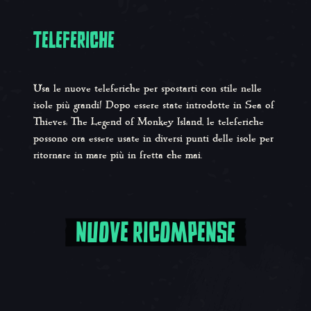
TELEFERICHE
Usa le nuove teleferiche per spostarti con stile nelle
isole più grandi! Dopo essere state introdotte in
Sea of
Thieves: The Legend of Monkey Island
, le teleferiche
possono ora essere usate in diversi punti delle isole per
ritornare in mare più in fretta che mai.
Scorrimento 1, 1 di 9, Oggetto attuale
NUOVE RICOMPENSE
Nuove ricompense stagionali