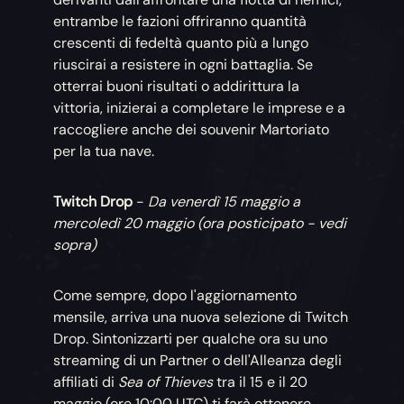
entrambe le fazioni offriranno quantità
crescenti di fedeltà quanto più a lungo
riuscirai a resistere in ogni battaglia. Se
otterrai buoni risultati o addirittura la
vittoria, inizierai a completare le imprese e a
raccogliere anche dei souvenir Martoriato
per la tua nave.
Twitch Drop
-
Da venerdì 15 maggio a
mercoledì 20 maggio (ora posticipato - vedi
sopra)
Come sempre, dopo l'aggiornamento
mensile, arriva una nuova selezione di Twitch
Drop. Sintonizzarti per qualche ora su uno
streaming di un Partner o dell'Alleanza degli
affiliati di
Sea of Thieves
tra il 15 e il 20
maggio (ore 10:00 UTC) ti farà ottenere