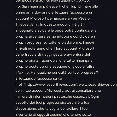
per giocare a SoT su PlayStation 5?</b></p>
<p>Sia i marinai più esperti che i lupi di mare alle
prime armi dovranno effettuare l'accesso a un
account Microsoft per giocare a <em>Sea of
Thieves</em>. In questo modo, chi è già
impegnato a solcare le onde potrà continuare la
propria avventura senza intoppi e condividere i
propri progressi su tutte le piattaforme. I nuovi
arrivati noteranno che il loro account Microsoft
tiene traccia di viaggi, gesta e avventure del
proprio pirata, facendo sì che tutto rimanga al
proprio posto tra una sessione di gioco e l'altra.
</p> <p>Hai qualche curiosità sui tuoi progressi?
Effettuando l'accesso su <a
href="https://www.seaofthieves.com">www.seaofthieves.co
con il tuo account Microsoft, potrai consultare una
miniera di informazioni piratesche essenziali. Ogni
aspetto dei tuoi progressi pirateschi è a tua
disposizione, che tu voglia controllare il tuo
inventario di oggetti cosmetici o tenere sotto