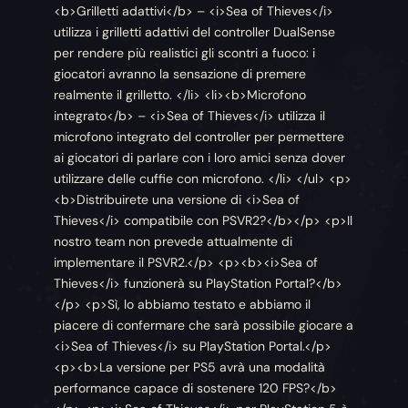
<b>Grilletti adattivi</b> – <i>Sea of Thieves</i>
utilizza i grilletti adattivi del controller DualSense
per rendere più realistici gli scontri a fuoco: i
giocatori avranno la sensazione di premere
realmente il grilletto. </li> <li><b>Microfono
integrato</b> – <i>Sea of Thieves</i> utilizza il
microfono integrato del controller per permettere
ai giocatori di parlare con i loro amici senza dover
utilizzare delle cuffie con microfono. </li> </ul> <p>
<b>Distribuirete una versione di <i>Sea of
Thieves</i> compatibile con PSVR2?</b></p> <p>Il
nostro team non prevede attualmente di
implementare il PSVR2.</p> <p><b><i>Sea of
Thieves</i> funzionerà su PlayStation Portal?</b>
</p> <p>Sì, lo abbiamo testato e abbiamo il
piacere di confermare che sarà possibile giocare a
<i>Sea of Thieves</i> su PlayStation Portal.</p>
<p><b>La versione per PS5 avrà una modalità
performance capace di sostenere 120 FPS?</b>