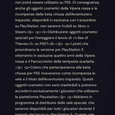
non potrà essere utilizzato su PS5. Di conseguenza,
anche gli oggetti cosmetici della Vipera rossa e le
ricompense della beta chiusa dell'Avventuriero
impavido, disponibili in esclusiva con il preordine
su PlayStation, non saranno fruibili su Xbox o
Steam.</p> <p><b>Distribuirete oggetti cosmetici
speciali per festeggiare il lancio di <i>Sea of
Thieves</i> su PS5?</b></p> <p>I pirati che
preordinano la versione per PlayStation 5
otterranno in esclusiva quattro armi della Vipera
rossa e il Parrocchetto della tempesta scarlatta.
</p> <p>Coloro che parteciperanno alla beta
chiusa per PS5 riceveranno come ricompensa le
vele e il titolo dell'Avventuriero impavido. Questi
oggetti cosmetici non sono trasferibili e potranno
accedervi esclusivamente i giocatori che utilizzano
la piattaforma Playstation.</p> <p>Abbiamo in
programma di distribuire delle vele speciali, che
saranno disponibili per tutti i giocatori durante il
periodo del lancio su PlayStation 5. Queste vele