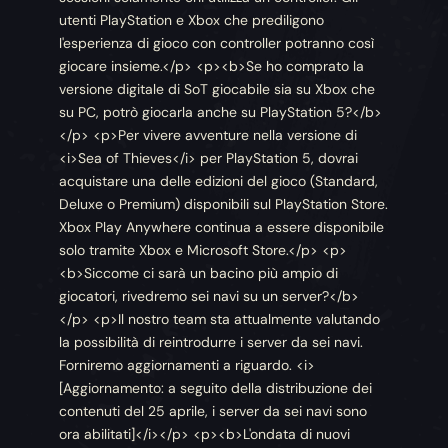
utenti PlayStation e Xbox che prediligono
l'esperienza di gioco con controller potranno così
giocare insieme.</p> <p><b>Se ho comprato la
versione digitale di SoT giocabile sia su Xbox che
su PC, potrò giocarla anche su PlayStation 5?</b>
</p> <p>Per vivere avventure nella versione di
<i>Sea of Thieves</i> per PlayStation 5, dovrai
acquistare una delle edizioni del gioco (Standard,
Deluxe o Premium) disponibili sul PlayStation Store.
Xbox Play Anywhere continua a essere disponibile
solo tramite Xbox e Microsoft Store.</p> <p>
<b>Siccome ci sarà un bacino più ampio di
giocatori, rivedremo sei navi su un server?</b>
</p> <p>Il nostro team sta attualmente valutando
la possibilità di reintrodurre i server da sei navi.
Forniremo aggiornamenti a riguardo. <i>
[Aggiornamento: a seguito della distribuzione dei
contenuti del 25 aprile, i server da sei navi sono
ora abilitati]</i></p> <p><b>L'ondata di nuovi