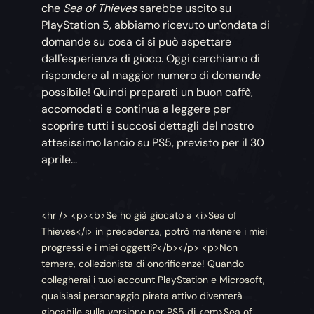
che
Sea of Thieves
sarebbe uscito su
PlayStation 5, abbiamo ricevuto un'ondata di
domande su cosa ci si può aspettare
dall'esperienza di gioco. Oggi cerchiamo di
rispondere al maggior numero di domande
possibile! Quindi preparati un buon caffè,
accomodati e continua a leggere per
scoprire tutti i succosi dettagli del nostro
attesissimo lancio su PS5, previsto per il 30
aprile...
<hr /> <p><b>Se ho già giocato a <i>Sea of
Thieves</i> in precedenza, potrò mantenere i miei
progressi e i miei oggetti?</b></p> <p>Non
temere, collezionista di onorificenze! Quando
collegherai i tuoi account PlayStation e Microsoft,
qualsiasi personaggio pirata attivo diventerà
giocabile sulla versione per PS5 di <em>Sea of