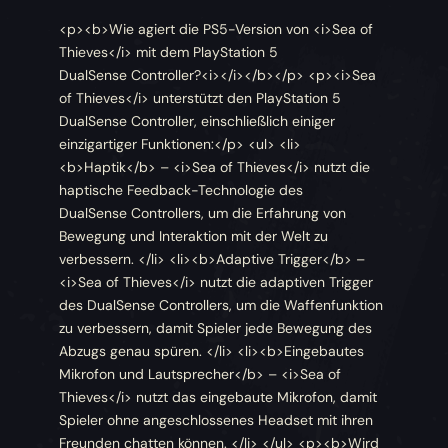
<p><b>Wie agiert die PS5-Version von <i>Sea of
Thieves</i> mit dem PlayStation 5
DualSense Controller?<i></i></b></p> <p><i>Sea
of Thieves</i> unterstützt den PlayStation 5
DualSense Controller, einschließlich einiger
einzigartiger Funktionen:</p> <ul> <li>
<b>Haptik</b> – <i>Sea of Thieves</i> nutzt die
haptische Feedback-Technologie des
DualSense Controllers, um die Erfahrung von
Bewegung und Interaktion mit der Welt zu
verbessern. </li> <li><b>Adaptive Trigger</b> –
<i>Sea of Thieves</i> nutzt die adaptiven Trigger
des DualSense Controllers, um die Waffenfunktion
zu verbessern, damit Spieler jede Bewegung des
Abzugs genau spüren. </li> <li><b>Eingebautes
Mikrofon und Lautsprecher</b> – <i>Sea of
Thieves</i> nutzt das eingebaute Mikrofon, damit
Spieler ohne angeschlossenes Headset mit ihren
Freunden chatten können. </li> </ul> <p><b>Wird