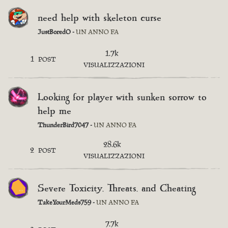
need help with skeleton curse
JustBoredO -
UN ANNO FA
1.7k
1
POST
VISUALIZZAZIONI
Looking for player with sunken sorrow to
help me
ThunderBird7047 -
UN ANNO FA
28.6k
2
POST
VISUALIZZAZIONI
Severe Toxicity, Threats, and Cheating
TakeYourMeds759 -
UN ANNO FA
7.7k