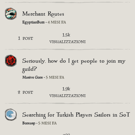
Merchant Routes
EgyptianBum -
4 MESI FA
1.5k
1
POST
VISUALIZZAZIONI
Seriously, how do I get people to join my
guild?
Masive Gore -
5 MESI FA
1.9k
2
POST
VISUALIZZAZIONI
Searching for Turkish Players Sailors in SoT
Boreasp -
5 MESI FA