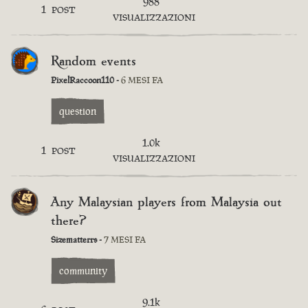
988
1
POST
VISUALIZZAZIONI
Random events
PixelRaccoon110 -
6 MESI FA
question
1.0k
1
POST
VISUALIZZAZIONI
Any Malaysian players from Malaysia out
there?
Sizematterrs -
7 MESI FA
community
9.1k