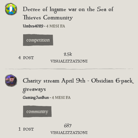
Decree of Ingame war on the Sea of
Thieves Community
Umbra4029 -
4 MESI FA
competition
2.5k
4
POST
VISUALIZZAZIONI
Charity stream April 9th - Obsidian 6-pack
giveaways
GamingJanBun -
4 MESI FA
community
687
1
POST
VISUALIZZAZIONI