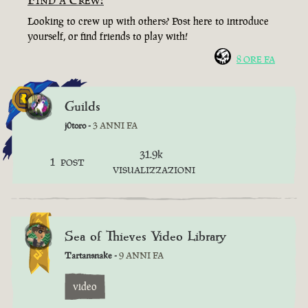
Looking to crew up with others? Post here to introduce
yourself, or find friends to play with!
8 ORE FA
Guilds
j0toro -
3 ANNI FA
31.9k
1
POST
VISUALIZZAZIONI
Sea of Thieves Video Library
Tartansnake -
9 ANNI FA
video