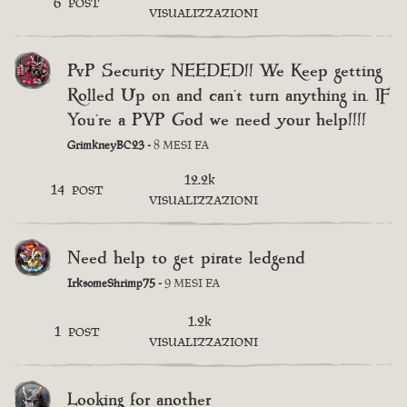
6
POST
VISUALIZZAZIONI
PvP Security NEEDED!! We Keep getting
Rolled Up on and can't turn anything in. IF
You're a PVP God we need your help!!!!
GrimkneyBC23 -
8 MESI FA
12.2k
14
POST
VISUALIZZAZIONI
Need help to get pirate ledgend
IrksomeShrimp75 -
9 MESI FA
1.2k
1
POST
VISUALIZZAZIONI
Looking for another