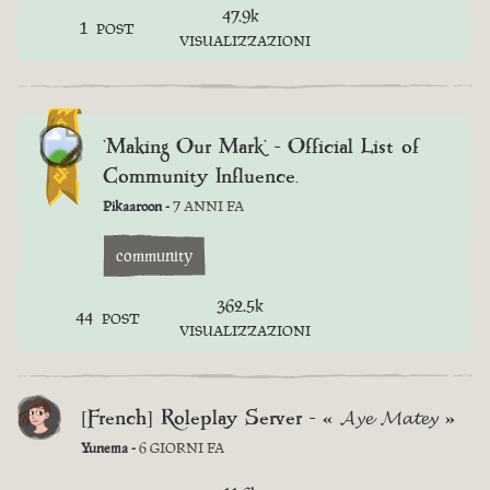
47.9k
1
POST
VISUALIZZAZIONI
'Making Our Mark' - Official List of
Community Influence.
Pikaaroon -
7 ANNI FA
community
362.5k
44
POST
VISUALIZZAZIONI
[French] Roleplay Server - « 𝓐𝔂𝓮 𝓜𝓪𝓽𝓮𝔂 »
Yunema -
6 GIORNI FA