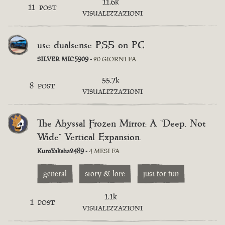
11.6k
11
POST
VISUALIZZAZIONI
use dualsense PS5 on PC
SILVER MIC5909 -
20 GIORNI FA
55.7k
8
POST
VISUALIZZAZIONI
The Abyssal Frozen Mirror: A "Deep, Not
Wide" Vertical Expansion.
KuroYaksha2489 -
4 MESI FA
general
story & lore
just for fun
1.1k
1
POST
VISUALIZZAZIONI