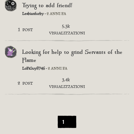
Trying to add friend!
Lesbianfurby -
2 ANNI FA
5.3k
1
POST
VISUALIZZAZIONI
Looking for help to grind Servants of the
Flame
LoFiGuy8746 -
2 ANNI FA
3.4k
2
POST
VISUALIZZAZIONI
1