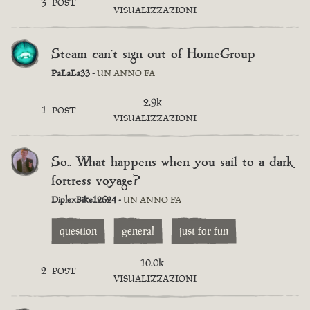
3
POST
VISUALIZZAZIONI
Steam can't sign out of HomeGroup
PaLaLa33 -
UN ANNO FA
2.9k
1
POST
VISUALIZZAZIONI
So.. What happens when you sail to a dark
fortress voyage?
DiplexBike12624 -
UN ANNO FA
question
general
just for fun
10.0k
2
POST
VISUALIZZAZIONI