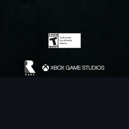
FRANÇAIS (FR)
©Microsoft 2026. Microsoft, Rare, the Rare logo, Sea of Thieves are