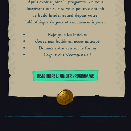
Après avoir rejoint le programme en vous
inscrivant sur ce site, vous pourrez obtenir
le build Insider actuel depuis votre
bibliothèque de jeux et commencer à jouer.
Rejoignez les Insiders
Jouez aux builds en accès anticipé
Donnez votre avis sur le forum
Gagnez des récompenses !
REJOINDRE L'INSIDER PROGRAMME