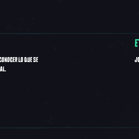
E
CONOCER LO QUE SE
J
AL.