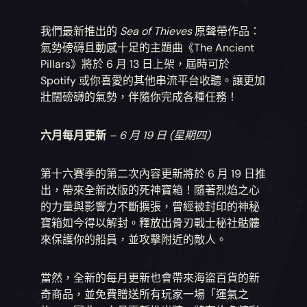
我們最新推出的
Sea of Thieves
原聲帶作品：
氣勢磅礴且動感十足的主題曲《The Ancient
Pillars》將於 6 月 13 日上架，屆時可於
Spotify 或你喜愛的其他串流平台收聽。讓更加
壯闊磅礴的氣勢，伴隨你完成各種任務！
六月每月更新
– 6 月 19 日 (星期四)
第十六賽季的第二次內容更新將於 6 月 19 日推
出，帶來全新改版的死神寶箱！隨著烈焰之心
的力量與影響力不斷擴張，曾經被封印的神秘
寶箱如今得以解封。釋放出骨刃戰士秘社骷髏
來保護你的船員，並攻擊附近的敵人。
當然，全新的每月更新也會帶來海盜百貨的新
奇商品，並免費贈送所有玩家一場「運氣之