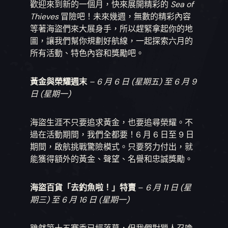
歡迎來到新的一個月，快來展開精彩的
Sea of
Thieves
冒險吧！未來幾週，無數的精彩內容
等著海盜們來大展身手，所以趕緊拿起你的地
圖，讓我們幫你規劃好航線，一起探索六月的
所有活動、特色內容和獎勵吧。
黃金與榮耀週末
– 6 月 6 日 (星期五) 至 6 月 9
日 (星期一)
海盜生涯不只要追求黃金，也要追尋榮耀。不
過在活動期間，我們全都要！6 月 6 日至 9 日
期間，啟航挑戰驚險模式。只要努力付出，就
能獲得額外的黃金、聲望、名譽和忠誠獎勵。
海盜百貨「去釣魚啦！」特賣
–
6 月 11 日 (星
期三) 至 6 月 16 日 (星期一)