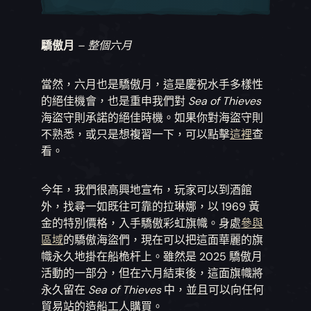
驕傲月
– 整個六月
當然，六月也是驕傲月，這是慶祝水手多樣性
的絕佳機會，也是重申我們對
Sea of Thieves
海盜守則承諾的絕佳時機。如果你對海盜守則
不熟悉，或只是想複習一下，可以點擊
這裡
查
看。
今年，我們很高興地宣布，玩家可以到酒館
外，找尋一如既往可靠的拉琳娜，以 1969 黃
金的特別價格，入手驕傲彩虹旗幟。身處
參與
區域
的驕傲海盜們，現在可以把這面華麗的旗
幟永久地掛在船桅杆上。雖然是 2025 驕傲月
活動的一部分，但在六月結束後，這面旗幟將
永久留在
Sea of Thieves
中，並且可以向任何
貿易站的造船工人購買。