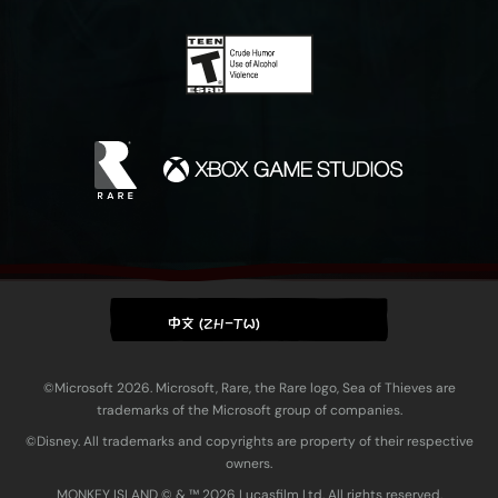
中文 (ZH-TW)
©Microsoft 2026. Microsoft, Rare, the Rare logo, Sea of Thieves are
trademarks of the Microsoft group of companies.
©Disney. All trademarks and copyrights are property of their respective
owners.
MONKEY ISLAND © & ™ 20‍26 Lucasfilm Ltd. All rights reserved.