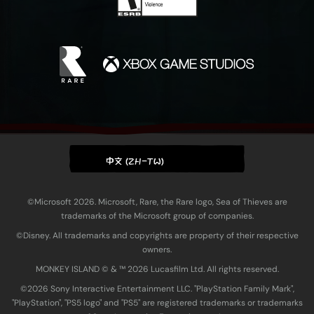
中文 (ZH-TW)
©Microsoft 2026. Microsoft, Rare, the Rare logo, Sea of Thieves are
trademarks of the Microsoft group of companies.
©Disney. All trademarks and copyrights are property of their respective
owners.
MONKEY ISLAND © & ™ 20‍26 Lucasfilm Ltd. All rights reserved.
©2026 Sony Interactive Entertainment LLC. "PlayStation Family Mark",
"PlayStation", "PS5 logo" and "PS5" are registered trademarks or trademarks