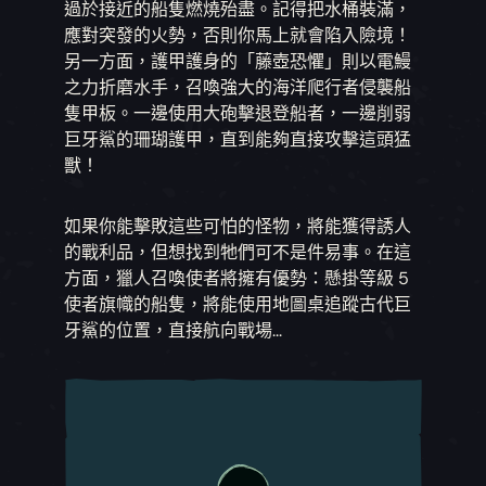
過於接近的船隻燃燒殆盡。記得把水桶裝滿，
應對突發的火勢，否則你馬上就會陷入險境！
另一方面，護甲護身的「藤壺恐懼」則以電鰻
之力折磨水手，召喚強大的海洋爬行者侵襲船
隻甲板。一邊使用大砲擊退登船者，一邊削弱
巨牙鯊的珊瑚護甲，直到能夠直接攻擊這頭猛
獸！
如果你能擊敗這些可怕的怪物，將能獲得誘人
的戰利品，但想找到牠們可不是件易事。在這
方面，獵人召喚使者將擁有優勢：懸掛等級 5
使者旗幟的船隻，將能使用地圖桌追蹤古代巨
牙鯊的位置，直接航向戰場...