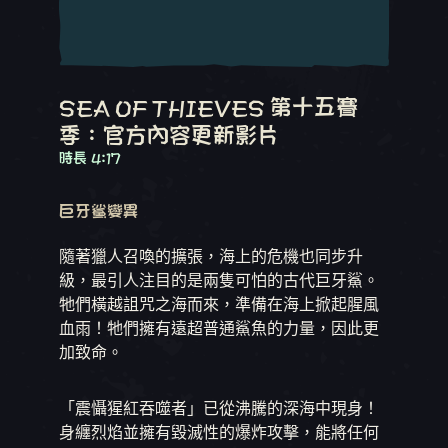
SEA OF THIEVES 第十五賽
季：官方內容更新影片
時長 4:17
巨牙鯊變異
隨著獵人召喚的擴張，海上的危機也同步升
級，最引人注目的是兩隻可怕的古代巨牙鯊。
牠們橫越詛咒之海而來，準備在海上掀起腥風
血雨！牠們擁有遠超普通鯊魚的力量，因此更
加致命。
「震懾猩紅吞噬者」已從沸騰的深海中現身！
身纏烈焰並擁有毀滅性的爆炸攻擊，能將任何