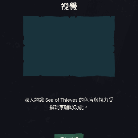
主機偏好設定。
視覺
開關輪盤。
UI 朗讀 (「允許遊戲朗讀」：會覆蓋平台設定)
更多資訊請查看支援網站文章：
轉盤選單支援
提供給想獲得特定遊戲文字朗讀的玩家自由啟用
與停用，會覆蓋主機偏好設定。
黏附輪盤項目
啟用此選項後，裝備物品時不需要按住類比搖桿
語音播放速率
防止輪盤選單關閉。輪盤會在您裝備選擇物品後
此設定會更改文字轉語音和遊戲旁白的播放速
才關閉。
度。
更多資訊請查看支援網站文章：
輪盤選單支援
將 Esc 鍵設為返回按鈕
將 Esc 鍵設定為返回按鈕，而非關閉選單的按
深入認識
Sea of Thieves
的色盲與視力受
鈕。
損玩家輔助功能。
更多資訊請查看支援網站文章：
按下「Esc」鍵
可一步步返回設定選單支援
滑鼠與控制器敏感度