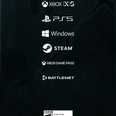
浮在水中」支援
自動置中視角延遲
這是自動置中視角的附帶設定，玩家可使用此設
定調整視角返回正中央前的時間延遲。
自動置中視角速度
這是自動置中視角的附帶設定，玩家可使用此設
定調整視角返回正中央前的速度。
文字交談縮放
玩家可使用此設定調整海盜交談通知的文字大
小。
更多資訊請查看支援網站文章：
改善文字交談可
見度
色盲過濾
玩家可使用此設定變更
Sea of Thieves
的色彩平