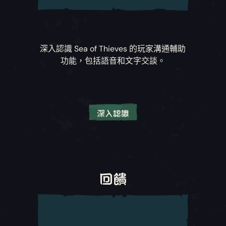
更多資訊請查看支援網站文章：
「使用一個類比
航行時，擴展海岩的音訊範圍
搖桿進行遊戲」、「自動置中視角」和「自動漂
啟用後，船隻的整體聲音會降低，使海岩的聲音
浮在水中」支援
更加突出。此功能可以幫助掌舵海盜留意航線上
深入認識
Sea of Thieves
的玩家溝通輔助
鄰近的固定障礙物。
按下即可互動
功能，包括語音和文字交談。
系統預設玩家在進行挖掘寶箱或修復船隻等工作
瞄準輔助音訊
時，需要長按輸入按鍵，即需要在一段時間內按
在音訊設定中，玩家現在可以使用一項新設定，
住特定按鈕或按鍵。此選項讓玩家只需要按一下
運用細微音訊提示輔助戰鬥進行。此設定預設為
即可進行這些動作。玩家仍需靠近互動位置，並
關閉，但啟用後，玩家只要將武器瞄準敵方船員
深入認識
等待和長按互動選項相同的時間長度。
或惡意威脅，就會聽到音訊提示協助引導射擊。
切換交談
將「按下交談」互動從長按輸入鍵 (需按住按鈕
更多資訊請查看支援網站文章：
「按下即可互
更多資訊請查看支援網站文章：
瞄準輔助音訊
才會「開啟」麥克風) 改為單鍵切換方式。
動」支援
謎題地圖旁白
回饋
更多資訊請查看支援網站文章：
「切換以進行交
切換以使用物品
使用「允許遊戲朗讀」功能的玩家會發現拿起謎
談」支援
和上述功能類似，此選項可讓玩家使用切換的方
題地圖時，系統會朗讀羊皮紙上的文字。
式使用提燈、地圖和遠程武器的次要功能，不需
語音交談翻譯
要長按輸入按鍵。