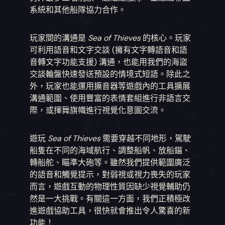
系統和其他船隊協力合作。
玩家間的溝通是
Sea of Thieves
的核心。玩家
可利用語音和文字交談 (擁有文字轉語音和語
音轉文字功能支援) 溝通，也能用我們的海盜
交談輪盤快速發送預設的情境式短語。除此之
外，玩家也能運用擴音器等遊戲內的工具擴展
溝通範圍、使用豐富的表情套組進行非語言交
際，或揮舞旗幟進行視覺化意圖交流。
遊玩
Sea of Thieves
需要穿越不同地形，駕駛
船隻在不同的海域航行、調整船帆、放船錨、
轉船舵、瞄準大砲等。雖然我們提供範圍廣泛
的語音和觸覺提示，對弱視或視力喪失的玩家
而言，遊戲互動的物理性質因缺少視覺輔助仍
然是一大挑戰。有關這一方面，我們正積極改
進遊戲協助工具，很快就會推出令人驚喜的新
功能！