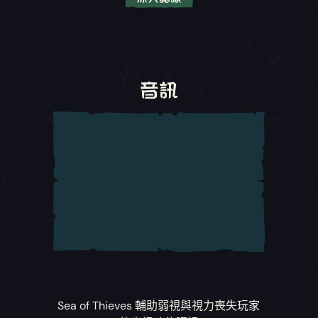
按鍵繫結選項
幾乎所有鍵盤和控制器按鍵都可以重新繫結。需
要注意的是，為了避免 UI 輸入軟鎖意外，有部分
UI 導覽控制鍵不開放重新繫結。
音訊
軸線反轉
玩家可以反轉視角/動作輸入的軸線。
虛擬鍵盤
沒有鍵盤的玩家可選擇使用虛擬鍵盤輸入文字。
在選單中重新置中滑鼠位置
玩家可選擇在開啟全螢幕選單時將游標重新置
中。
自動移動
玩家可選擇切換向前移動的開關，減少在移動時
Sea of Thieves
輔助弱視與視力喪失玩家
需要按住的按鈕數量。