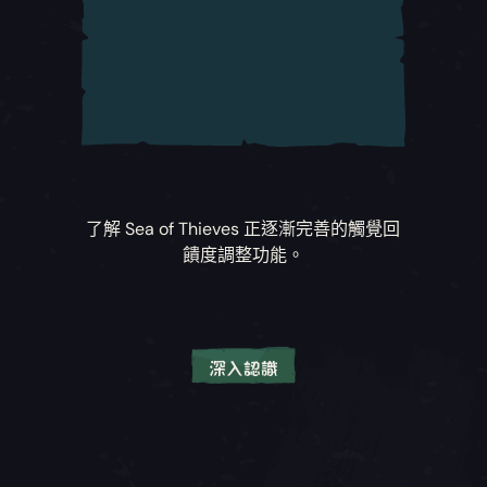
此設定會將語音交談翻譯成不同語言，並將翻譯
文字呈現在海盜交談 UI 中。
更多資訊請查看支援網站文章：
「切換以使用物
品」支援
文字轉換語音 (會覆蓋平台文字轉語音設定)
提供給想獲得特定遊戲文字轉語音功能的玩家自
自動漂浮在水中
由啟用與停用，會覆蓋主機偏好設定。
此設定通常和單搖桿導覽模式搭配使用，不過也
能夠用來防止您沉到水面下。
更多資訊請查看支援網站文章：
設定「文字轉換
語音」遊戲轉譯
更多資訊請查看支援網站文章：
「使用一個類比
了解
Sea of Thieves
正逐漸完善的觸覺回
搖桿進行遊戲」、「自動置中視角」和「自動漂
饋度調整功能。
語音轉文字 (會覆蓋平台文字轉語音設定)
浮在水中」支援
提供給想獲得特定遊戲語音轉文字功能的玩家自
由啟用與停用，會覆蓋主機偏好設定。
輪盤選單數位輸入
系統預設可透過線性方式使用控制器方向鍵，或
更多資訊請查看支援網站文章：
設定「文字轉換
深入認識
透過設定鍵盤按鍵繫結的方式瀏覽輪盤選單。
語音」遊戲轉譯
觸覺回饋強度
切換輪盤
玩家可使用此設定調整控制器的觸覺回饋強度。
遊戲語言 (會覆蓋平台語言設定)
系統預設用長按互動的方式開啟輪盤選單。若啟
提供給想獲得特定遊戲語言體驗的玩家，會覆蓋
用此設定，玩家只需按一下按鈕就能用切換方式