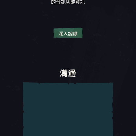
的音訊功能資訊
更多資訊請查看支援網站文章：
使用自動移動功
能
停用 PC 控制器輸入
深入認識
PC 玩家不一定會一直想使用控制器進行遊戲，此
單聲道
選項可停用控制器輸入支援。
將空間音效混音至單一聲道，而非立體聲混音。
更多資訊請查看支援網站文章：
停用 PC 控制器
音訊混音設定 (語音、環境音等)
輸入支援
溝通
讓玩家自訂各音訊頻道的音訊混音方式。
單搖桿導覽
朗讀 UI 通知
此選項支援玩家使用一個控制器類比搖桿進行
此設定 (和「允許遊戲朗讀」同時開關切換) 會朗
Sea of Thieves
遊戲。此選項會自動啟用「自動
讀彈出式訊息。
置中視角」、「鎖定互動提示」和「自動漂浮在
水中」設定。啟用此選項時，玩家無法掃射、往
朗讀全螢幕範圍內滑鼠停留處 UI
上及往下看，且在操控船隻部件，例如船舵、絞
此設定 (和「允許遊戲朗讀」同時開關切換) 會透
盤、船帆和大砲時，無法環顧四周。
過滑鼠輸入觸發，朗讀選單內容。