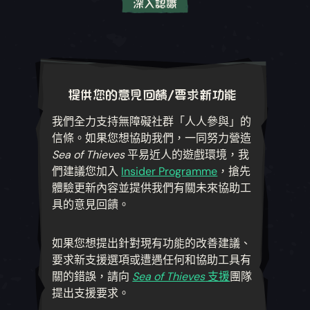
深入認識
玩家可使用此設定調節類比輸入的理想敏感程
切換 HUD
度。
此設定會隱藏 HUD。
UI 通知時長設定
玩家可使用此設定設置通知在消失前，會在畫面
提供您的意見回饋/要求新功能
上停留多久時間。
我們全力支持無障礙社群「人人參與」的
信條。如果您想協助我們，一同努力營造
Ui 通知文字大小
Sea of Thieves
平易近人的遊戲環境，我
玩家可根據個人偏好，使用此設定調整 UI 通知的
們建議您加入
Insider Programme
，搶先
文字大小。
體驗更新內容並提供我們有關未來協助工
具的意見回饋。
選單全畫面 UI 通知
此設定會在選單裡以全螢幕大小呈現遊戲 UI 通
知。
如果您想提出針對現有功能的改善建議、
要求新支援選項或遭遇任何和協助工具有
鎖定互動提示位置
關的錯誤，請向
Sea of Thieves
支援
團隊
此設定會將所有互動提示鎖定在畫面的固定位置
提出支援要求。
內，而非單純顯示在遊戲中。