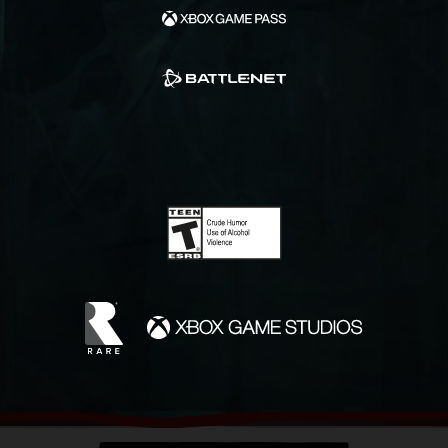
wieder nach vorne ausgerichtet wird.
Geschwindigkeit beim autom. Zentrieren der
Kamera
Diese begleitende Einstellung zur autom.
zentrierten Kamera erlaubt es Spielern, die
Geschwindigkeit festzulegen, mit der die
Kamera wieder nach vorne ausgerichtet wird.
Größe des Textchats
Mithilfe dieser Einstellung können Spieler die
Größe von Benachrichtigungen im Piratenchat
anpassen.
Weitere Informationen findet ihr in diesem
Artikel auf der Support-Website:
Verbessern
der Textchat-Sichtbarkeit