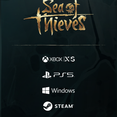
ihnen bevorzugte Empfindlichkeit für analoge
Eingaben festzulegen.
Autom. zentrierte Kamera
Hierbei handelt es sich um eine begleitende
Einstellung für die Navigation mithilfe eines
einzelnen Sticks, wobei die Kamera
kontinuierlich im Verhältnis zum Spieler nach
vorne ausgerichtet wird.
Weitere Informationen findet ihr in diesem
Artikel auf der Support-Website:
Unterstützung
fürs Spielen mit nur einem Analogstick, für die
automatisch zentrierte Kamera und für
automatisches Treiben im Wasser
Verzögerung beim autom. Zentrieren der
Kamera
Diese begleitende Einstellung zur autom.
zentrierten Kamera erlaubt es Spielern, die
Verzögerung anzupassen, bis die Kamera