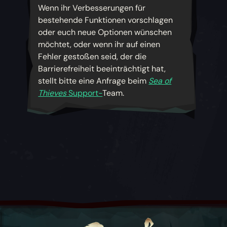
Ansicht sperren
Wenn ihr Verbesserungen für
der zuletzt ausgewählte Gegenstand
Diese Einstellung stellt sicher, dass alle
bestehende Funktionen vorschlagen
ausgerüstet.
interaktiven Eingabeaufforderungen auf dem
oder euch neue Optionen wünschen
Bildschirm gesperrt werden, anstatt im Spiel
möchtet, oder wenn ihr auf einen
Weitere Informationen findet ihr in diesem
angezeigt zu werden.
Fehler gestoßen seid, der die
Artikel auf der Support-Website:
Support für
Barrierefreiheit beeinträchtigt hat,
Kreismenüs
Weitere Informationen findet ihr in diesem
stellt bitte eine Anfrage beim
Sea of
Artikel auf der Support-Website:
Support:
Thieves
Support-
Team.
Escape als Rücktaste
Interaktive Eingabeaufforderungen fixieren
Sorgt dafür, dass die Escape-Taste als Zurück-
Knopf dient, anstatt ein Menü zu schließen.
Textausrichtung steuern
Mithilfe dieser Einstellung können Spieler die
Weitere Informationen findet ihr in diesem
Ausrichtung von Text in wichtigen Bereichen
Artikel auf der Support-Website:
Support für
auf linksbündig oder zentriert festlegen.
„Escape“, um die Einstellungen schrittweise zu
verlassen
Zeilenhöhe von Texten steuern
Mithilfe dieser Einstellung können Spieler die
Maus- und Gamepad-Empfindlichkeit
Höhe von Textzeilen (den Abstand zwischen
Diese Einstellung erlaubt es Spielern, die von
Textzeilen) in wichtigen Bereichen anpassen.