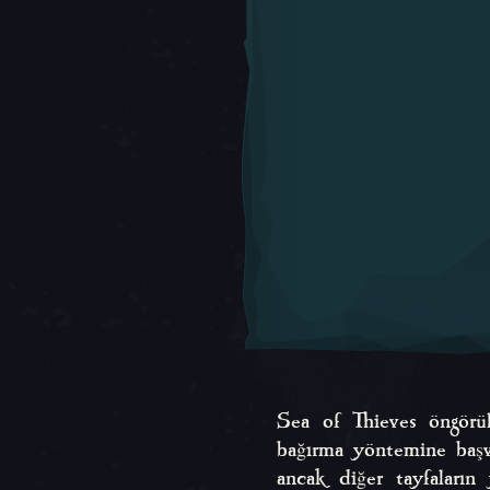
Sea of Thieves öngörül
bağırma yöntemine başvu
ancak diğer tayfaların 