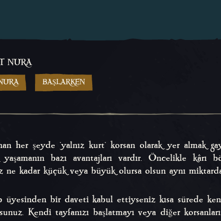
AT NURA
 NURA
BAŞLARKEN
nan her şeyde 'yalnız kurt' korsan olarak yer almak g
k yaşamanın bazı avantajları vardır. Öncelikle kârı
ız ne kadar küçük veya büyük olursa olsun aynı miktarda a
p üyesinden bir daveti kabul ettiyseniz kısa sürede ken
rsunuz. Kendi tayfanızı başlatmayı veya diğer korsanlar