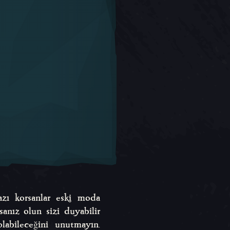
azı korsanlar eski moda
anız olun sizi duyabilir
olabileceğini unutmayın.