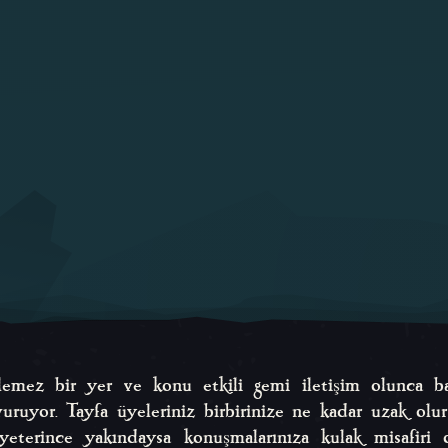
emez bir yer ve konu etkili gemi iletişim olunca b
ruyor. Tayfa üyeleriniz birbirinize ne kadar uzak olurs
yeterince yakındaysa konuşmalarınıza kulak misafiri 