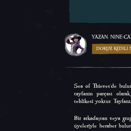
YAZAN: NINE-C
DOKUZ KEDILI
Sea of Thieves'de bulu
tayfanın parçası olara
tehlikesi yoktur. Tayfan
Bir arkadaştan veya gru
üyeleriyle beraber bulu