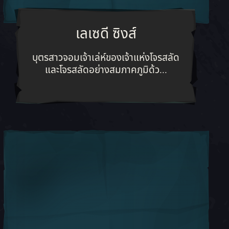
เลเซดี ซิงส์
นำผู้อื่นไปสู่การผจญภัยอันน่าตื่นเต้นอยู่เสมอ
บุตรสาวจอมเจ้าเล่ห์ของเจ้าแห่งโจรส
บุตรสาวจอมเจ้าเล่ห์ของเจ้าแห่งโจรสลัด
และโจรสลัดอย่างสมภาคภูมิด้ว...