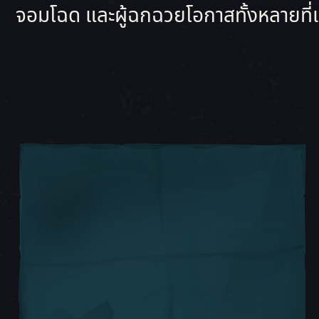
จอมโฉด และผู้ฉกฉวยโอกาสทั้งหลายที่แส