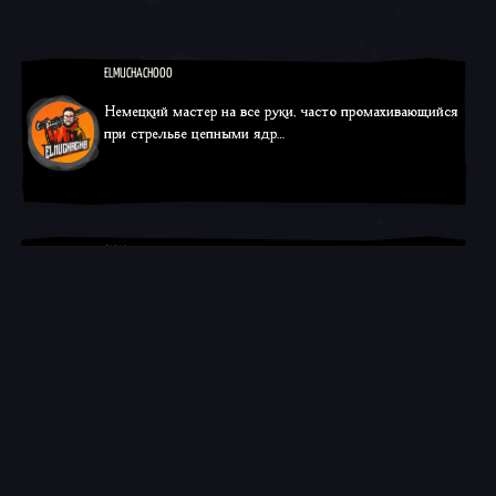
ELMUCHACHOOO
Немецкий мастер на все руки, часто промахивающийся
при стрельбе цепными ядр…
Twitch
TikTok
SICKO
Присоединяйтесь, если любите PvPvE, конкуренцию и
чужие неудачи. Много неуд…
Twitch
YouTube
SPAR
Я Spar (a.k.a. Sparbucks), играю во множество хороших и
не очень игр. Я быв…