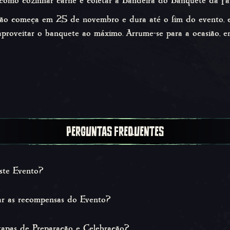
como cozinhar carne e coletar a Bandeira do Banquete da Fart
ação começa em 25 de novembro e dura até o fim do evento,
 aproveitar o banquete ao máximo. Arrume-se para a ocasião, e
PERGUNTAS FREQUENTES
ste Evento?
erá de 22 a 29 de novembro de 2021 às 10h UTC. Tempo de 
ar as recompensas do Evento?
odas as recompensas!
os de Preparação e Celebração durante este evento, assim co
tapas de Preparação e Celebração?