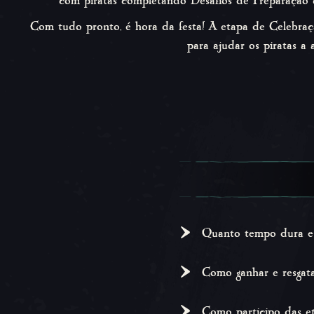
com piratas completando Desafios de Preparação 
Com tudo pronto, é hora da festa! A etapa de Celebr
para ajudar os piratas a
Quanto tempo dura e
Este evento ocorr
Como ganhar e resgat
Desafios e afanar t
Complete os Desafi
Como participo das e