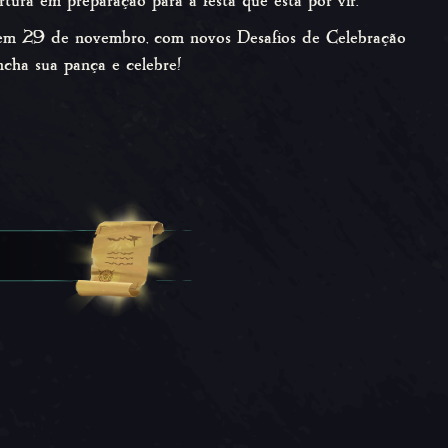
ura em preparação para a festa que está por vir.
 em 29 de novembro, com novos Desafios de Celebração
ncha sua pança e celebre!
sobra para completar os
mo o abrangente Desafio