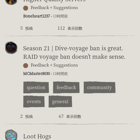
Feedback + Suggestions
Boneheart1237 -
11時間前
5
112
投稿
表示回数
Season 21 | Dive-voyage ban is great.
RAID voyage ban doesn’t make sense.
Feedback + Suggestions
MCMaster8030 -
11時間前
question
feedback
community
events
general
2
67
投稿
表示回数
Loot Hogs