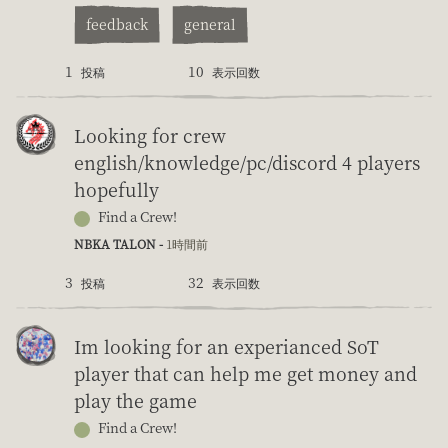
feedback
general
1
10
投稿
表示回数
Looking for crew
english/knowledge/pc/discord 4 players
hopefully
Find a Crew!
NBKA TALON -
1時間前
3
32
投稿
表示回数
Im looking for an experianced SoT
player that can help me get money and
play the game
Find a Crew!