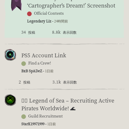
‘Cartographer's Dream!’ Screenshot
Official Contests
Legendary Liz -
24時間前
34
8.8k
投稿
表示回数
PS5 Account Link
Find a Crew!
BxB SpADeZ -
1日前
2
3.1k
投稿
表示回数
🏴‍☠️ Legend of Sea – Recruiting Active
Pirates Worldwide! 🌊
Guild Recruitment
StarK19971999 -
1日前