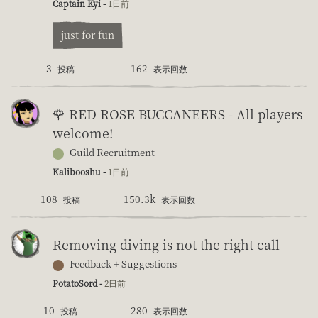
Captain Kyi -
1日前
just for fun
3
162
投稿
表示回数
🌹 RED ROSE BUCCANEERS - All players
welcome!
Guild Recruitment
Kalibooshu -
1日前
108
150.3k
投稿
表示回数
Removing diving is not the right call
Feedback + Suggestions
PotatoSord -
2日前
10
280
投稿
表示回数