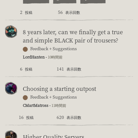
2
56
投稿
表示回数
8 years later, can we finally get a true
and simple BLACK pair of trousers?
Feedback + Suggestions
LordHanten -
10時間前
6
141
投稿
表示回数
Choosing a starting outpost
Feedback + Suggestions
CMartMatross -
11時間前
16
620
投稿
表示回数
Higher Quality Servers