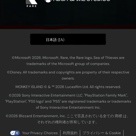
日本語 (JA)
©Microsoft 2026. Microsoft, Rare, the Rare logo, Sea of Thieves are
trademarks of the Microsoft group of companies.
©Disney. All trademarks and copyrights are property of their respective
owners.
MONKEY ISLAND © & ™ 20‍26 Lucasfilm Ltd. All rights reserved.
©2026 Sony Interactive Entertainment LLC. "PlayStation Family Mark",
"PlayStation", "PS5 logo" and "PS5" are registered trademarks or trademarks
of Sony Interactive Entertainment Inc.
©2026 Blizzard Entertainment, Inc. ここで言及されている全ての 商標 は、
それぞれの権利者が所有しています。
Your Privacy Choices
利用規約
プライバシー & Cookie