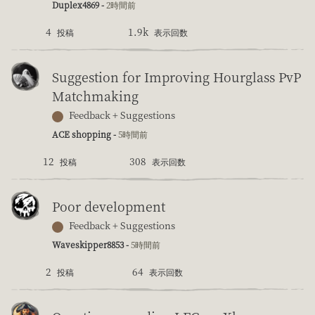
Duplex4869 -
2時間前
4
1.9k
投稿
表示回数
Suggestion for Improving Hourglass PvP
Matchmaking
Feedback + Suggestions
ACE shopping -
5時間前
12
308
投稿
表示回数
Poor development
Feedback + Suggestions
Waveskipper8853 -
5時間前
2
64
投稿
表示回数