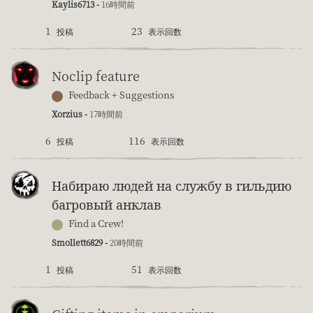
Kaylis6713 -
16時間前
1
23
投稿
表示回数
Noclip feature
Feedback + Suggestions
Xorzius -
17時間前
6
116
投稿
表示回数
Набираю людей на службу в гильдию
багровый анклав
Find a Crew!
Smollett6829 -
20時間前
1
51
投稿
表示回数