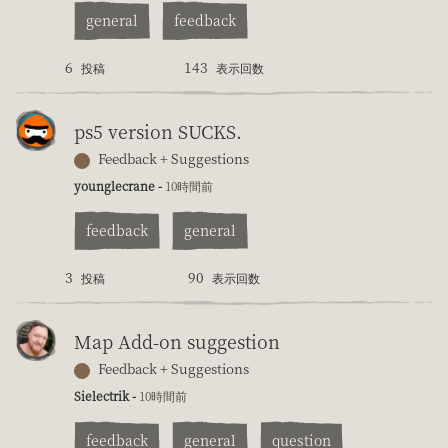
general
feedback
6
143
投稿
表示回数
ps5 version SUCKS.
Feedback + Suggestions
younglecrane -
10時間前
feedback
general
3
90
投稿
表示回数
Map Add-on suggestion
Feedback + Suggestions
Sielectrik -
10時間前
feedback
general
question