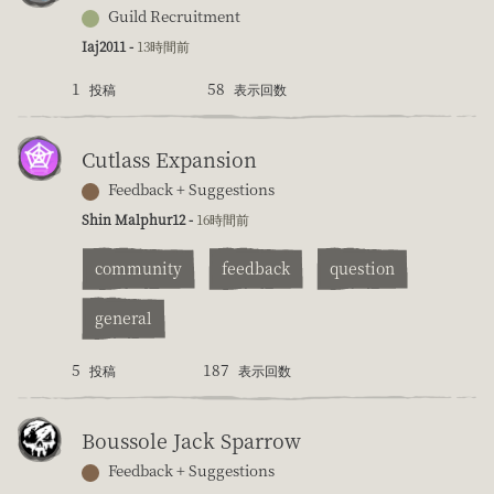
Guild Recruitment
Iaj2011 -
13時間前
1
58
投稿
表示回数
Cutlass Expansion
Feedback + Suggestions
Shin Malphur12 -
16時間前
community
feedback
question
general
5
187
投稿
表示回数
Boussole Jack Sparrow
Feedback + Suggestions