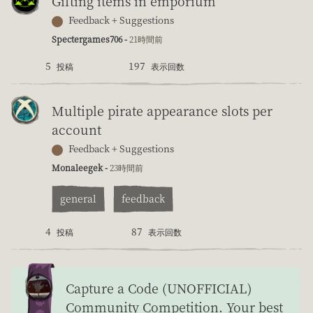
Gifting items in emporium
Feedback + Suggestions
Spectergames706 -
21時間前
5
197
投稿
表示回数
Multiple pirate appearance slots per
account
Feedback + Suggestions
Monaleegek -
23時間前
general
feedback
4
87
投稿
表示回数
Capture a Code (UNOFFICIAL)
Community Competition. Your best