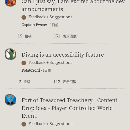
Can I just say, I am excited about the dev
announcements
Feedback + Suggestions
Captain Pwnsy -
1日前
15
351
投稿
表示回数
Diving is an accessibility feature
Feedback + Suggestions
PotatoSord -
1日前
2
112
投稿
表示回数
Fort of Treasured Treachery - Content
Drop Idea - Player Controlled World
Event.
Feedback + Suggestions