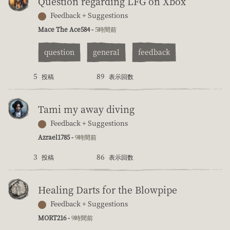
Question regarding LFG on Xbox
Feedback + Suggestions
Mace The Ace584 -
5時間前
question
general
feedback
5
89
投稿
表示回数
Tami my away diving
Feedback + Suggestions
Azrael1785 -
9時間前
3
86
投稿
表示回数
Healing Darts for the Blowpipe
Feedback + Suggestions
MORT216 -
9時間前