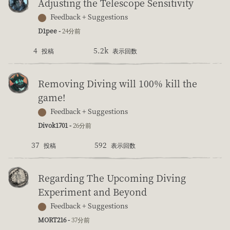
Adjusting the Telescope Sensitivity
Feedback + Suggestions
D1pee -
24分前
4
5.2k
投稿
表示回数
Removing Diving will 100% kill the
game!
Feedback + Suggestions
Divok1701 -
26分前
37
592
投稿
表示回数
Regarding The Upcoming Diving
Experiment and Beyond
Feedback + Suggestions
MORT216 -
37分前