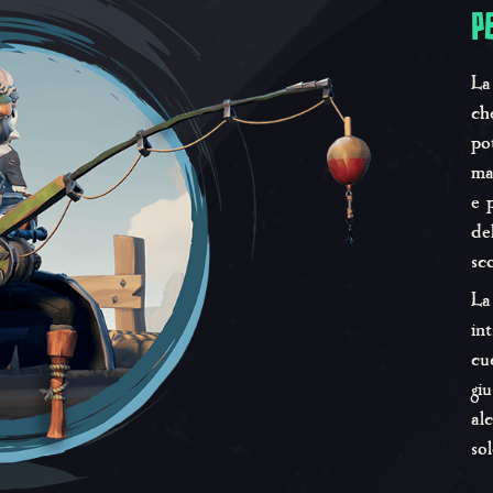
P
La
ch
po
ma
e 
del
sco
La
in
cu
gi
al
so