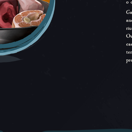
o 
Gal
an
ri
Ov
ca
te
pr