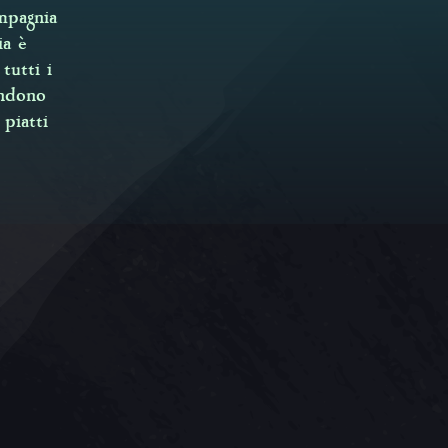
mpagnia
ia è
tutti i
endono
 piatti