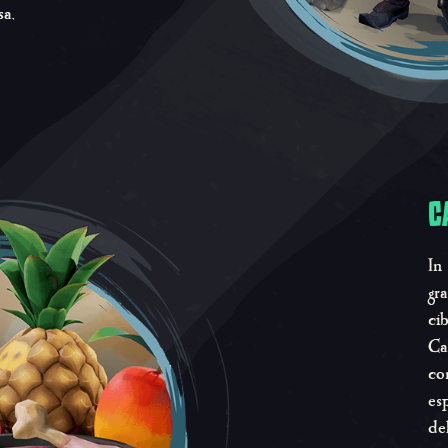
sa,
C
In
gr
ci
Ca
co
es
de