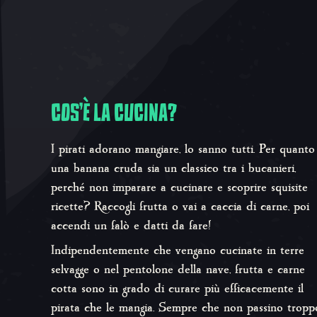
COS'È LA CUCINA?
I pirati adorano mangiare, lo sanno tutti. Per quanto
una banana cruda sia un classico tra i bucanieri,
perché non imparare a cucinare e scoprire squisite
ricette? Raccogli frutta o vai a caccia di carne, poi
accendi un falò e datti da fare!
Indipendentemente che vengano cucinate in terre
selvagge o nel pentolone della nave, frutta e carne
cotta sono in grado di curare più efficacemente il
pirata che le mangia. Sempre che non passino tropp