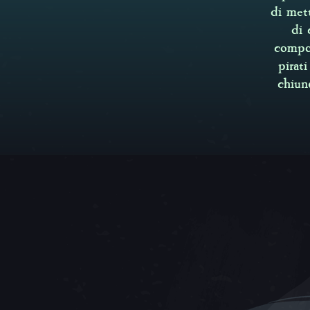
di met
di 
compos
pirat
chiunq