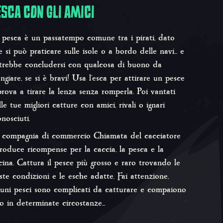
ESCA CON GLI AMICI
 pesca è un passatempo comune tra i pirati, dato
e si può praticare sulle isole o a bordo delle navi... e
trebbe concludersi con qualcosa di buono da
ngiare, se si è bravi! Usa l'esca per attirare un pesce
prova a tirare la lenza senza romperla. Poi vantati
le tue migliori catture con amici, rivali o ignari
nosciuti.
 compagnia di commercio Chiamata del cacciatore
troduce ricompense per la caccia, la pesca e la
cina. Cattura il pesce più grosso e raro trovando le
uste condizioni e le esche adatte. Fai attenzione,
cuni pesci sono complicati da catturare e compaiono
lo in determinate circostanze...