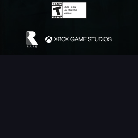
FRANÇAIS (FR)
©Microsoft 2026. Microsoft, Rare, the Rare logo, Sea of Thieves are
trademarks of the Microsoft group of companies.
©Disney. All trademarks and copyrights are property of their respective
owners.
MONKEY ISLAND © & ™ 20‍26 Lucasfilm Ltd. All rights reserved.
©2026 Sony Interactive Entertainment LLC. "PlayStation Family Mark",