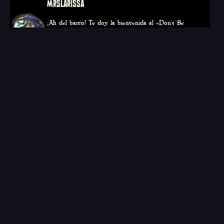
MRSLARISSA
¡Ah del barco! Te doy la bienvenida al «Don't Be
Chicken» (No seáis gallina…
Twitch
YouTube
1988DRAKEL
Empecé a hacer streams para pasar el rato en 2015.
Unos años después hice d…
Twitch
SAMY
¡Soy la marejada del caos en los mares! Siempre estoy
dispuesta a agenciarm…