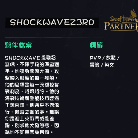
SHOCKWAVEZ3R0
夥伴檔案
標籤
SHOCKWAVE 是殘忍
PVP
放鬆
無情、不擇手段的海盜獵
冒險
英文
手。他孤身闖蕩大海，攻
擊映入眼簾的每一艘船，
他的目標是每一晚都掠奪
戰利品，越多越好。他的
海戰技術和登船技巧經過
千錘百鍊，他幾乎不做潛
行、匿蹤之類的事。無論
你是迎上來戰鬥或是逃
跑，別求他大發慈悲，因
為他不知慈悲為何物。