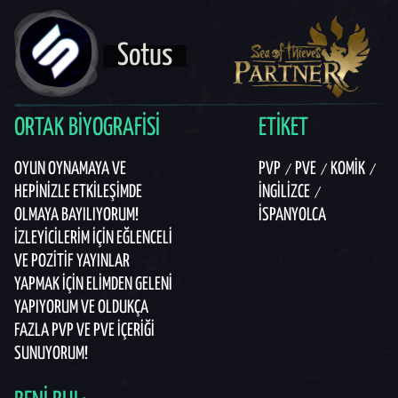
Sotus
ORTAK BIYOGRAFISI
ETIKET
OYUN OYNAMAYA VE
PVP
PVE
KOMIK
HEPINIZLE ETKILEŞIMDE
İNGILIZCE
OLMAYA BAYILIYORUM!
İSPANYOLCA
İZLEYICILERIM IÇIN EĞLENCELI
VE POZITIF YAYINLAR
YAPMAK IÇIN ELIMDEN GELENI
YAPIYORUM VE OLDUKÇA
FAZLA PVP VE PVE IÇERIĞI
SUNUYORUM!