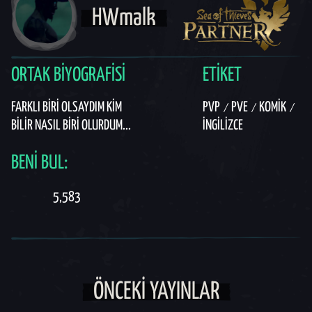
HWmalk
ORTAK BIYOGRAFISI
ETIKET
FARKLI BIRI OLSAYDIM KIM
PVP
PVE
KOMIK
BILIR NASIL BIRI OLURDUM...
İNGILIZCE
BENI BUL:
5,583
ÖNCEKI YAYINLAR