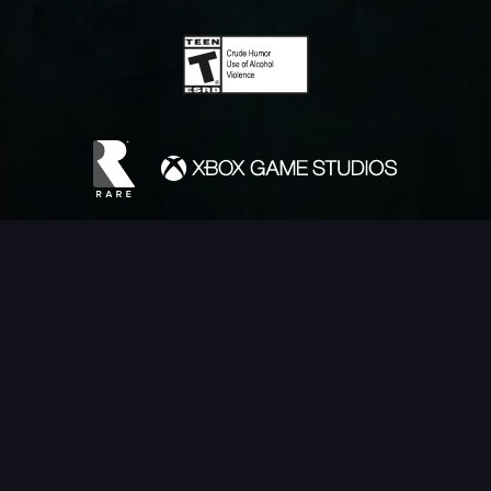
PУССКИЙ (RU)
©Microsoft 2026. Microsoft, Rare, the Rare logo, Sea of Thieves are
trademarks of the Microsoft group of companies.
©Disney. All trademarks and copyrights are property of their respective
owners.
MONKEY ISLAND © & ™ 20‍26 Lucasfilm Ltd. All rights reserved.