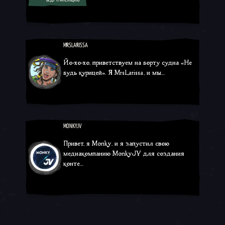
Twitch
YouTube
TikTok
MRSLARISSA
Йо-хо-хо, приветствуем на борту судна «Не
будь курицей». Я MrsLarissa, и мы…
Twitch
YouTube
MONKYJV
Привет, я Monky, и я запустил свою
медиакомпанию MonkyJV для создания
конте…
Twitch
YouTube
TikTok