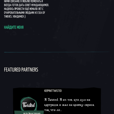
НИМИ СВЯЗАНО. Я ЛЮБЛЮ ПОМОГАТЬ И
ВСЕГДА ГОТОВ ДАТЬ СОВЕТ НУЖДАЮЩИМСЯ.
НАДЕЮСЬ ПРОВЕСТИ ЕЩЁ НЕМАЛО ЛЕТ С
ОЧАРОВАТЕЛЬНЫМИ ЛЮДЬМИ ИЗ SEA OF
THIEVES. УВИДИМСЯ :)
НАЙДИТЕ МЕНЯ
FEATURED PARTNERS
KEEPINITTWISTED
Я Twisted. Я из тех, кто дул на
картридж и жал на кнопку сброса,
так что ле…
ВЕДУ ТРАНСЛЯЦИЮ