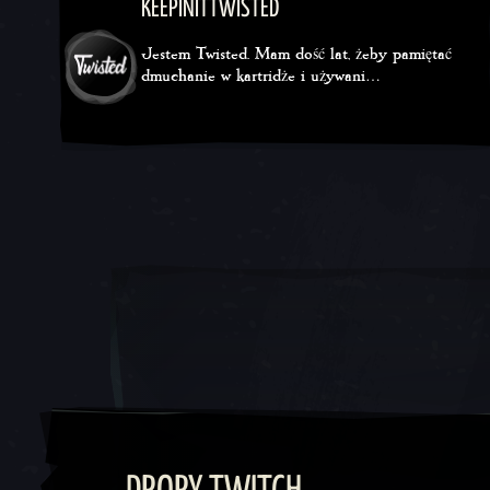
KEEPINITTWISTED
Jestem Twisted. Mam dość lat, żeby pamiętać
dmuchanie w kartridże i używani…
Twitch
YouTube
TikTok