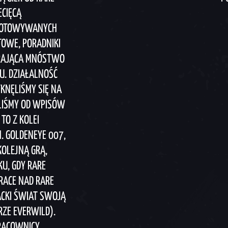
ECIĘCĄ
YGOTOWYWANYCH
TOWE, PORADNIKI
ERAJĄCA MNÓSTWO
U. DZIAŁALNOŚĆ
KNĘLIŚMY SIĘ NA
ALIŚMY OD WPISÓW
TO Z KOLEI
 GOLDENEYE 007,
KOLEJNĄ GRĄ,
KU, GDY RARE
PRACE NAD RARE
ACKI ŚWIAT SWOJĄ
ZE EVERWILD).
RACOWNICY,