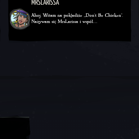
MRSLARISSA
Ahoj. Witam na pokładzie „Don't Be Chicken”.
Nazywam się MrsLarissa i wspól…
Twitch
YouTube