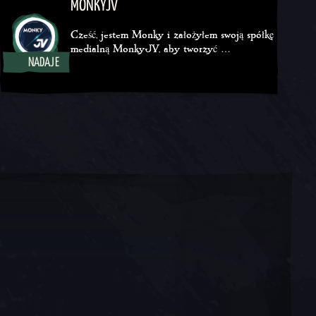
MONKYJV
Cześć, jestem Monky i założyłem swoją spółkę
medialną MonkyJV, aby tworzyć …
NADAJE
Twitch
YouTube
TikTok