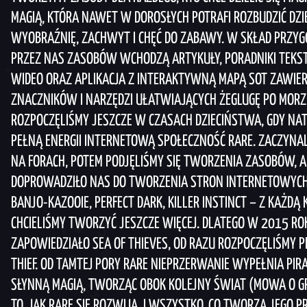
MAGIĄ, KTÓRA NAWET W DOROSŁYCH POTRAFI ROZBUDZIĆ DZI
WYOBRAŹNIĘ, ZACHWYT I CHĘĆ DO ZABAWY. W SKŁAD PRZ
PRZEZ NAS ZASOBÓW WCHODZĄ ARTYKUŁY, PORADNIKI TEKS
WIDEO ORAZ APLIKACJA Z INTERAKTYWNĄ MAPĄ SOT ZAWI
ZNACZNIKÓW I NARZĘDZI UŁATWIAJĄCYCH ŻEGLUGĘ PO MORZ
ROZPOCZĘLIŚMY JESZCZE W CZASACH DZIECIŃSTWA, GDY NAT
PEŁNĄ ENERGII INTERNETOWĄ SPOŁECZNOŚĆ RARE. ZACZYN
NA FORACH, POTEM PODJĘLIŚMY SIĘ TWORZENIA ZASOBÓW, A 
DOPROWADZIŁO NAS DO TWORZENIA STRON INTERNETOWYCH.
BANJO-KAZOOIE, PERFECT DARK, KILLER INSTINCT – Z KAŻDĄ 
CHCIELIŚMY TWORZYĆ JESZCZE WIĘCEJ. DLATEGO W 2015 RO
ZAPOWIEDZIAŁO SEA OF THIEVES, OD RAZU ROZPOCZĘLIŚMY 
THIEF. OD TAMTEJ PORY RARE NIEPRZERWANIE WYPEŁNIA PIR
SŁYNNĄ MAGIĄ, TWORZĄC OBOK KOLEJNY ŚWIAT (MOWA O GR
TO, JAK RARE SIĘ ROZWIJA, I WSZYSTKO, CO TWORZĄ JEGO P