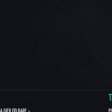
T
Ą GIER OD RARE –
P