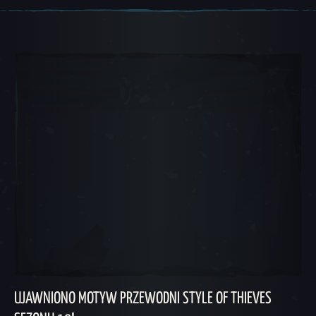
Karuzela 1, 1 z 5, Obecna pozycja
UJAWNIONO MOTYW PRZEWODNI STYLE OF THIEVES