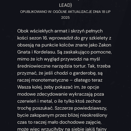
LEAD)
OPUBLIKOWANO W: OGÓLNE AKTUALIZACJE DNIA 18 LIP
2025
Obok wściekłych armat i skrzyń pełnych
kości sezon 16. wprowadził do gry szkielety z
obsesją na punkcie kolców znane jako Zakon
Gnata i Kordelasu. Są zaskakująco pomocne,
mimo że ich wygląd przywodzi na myśl
średniowieczne narzędzia tortur. Tak, trzeba
przyznać, że jeśli chodzi o garderobę, są
raczej monotematyczne – dlatego teraz
Wasza kolej, żeby pokazać im, że opcje
modowe zdecydowanie wykraczają poza
czerwień i metal, o ile tylko ktoś zechce
trochę poszukać. Szczerze powiedziawszy,
bycie zakopanym przez bliżej nieokreślony
czas to raczej mało dochodowe zajęcie,
może więc wrzuciłyby na siebie jakiś fajny