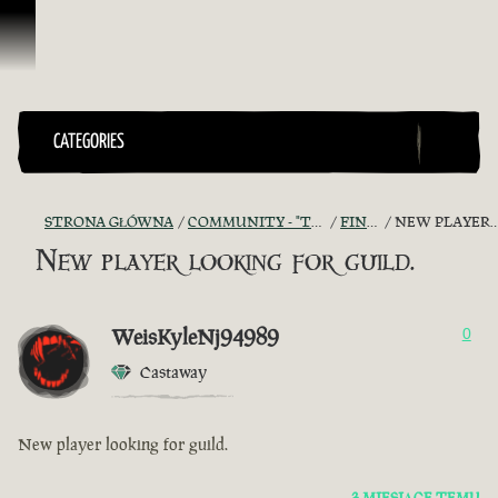
Przejdź do treści
CATEGORIES
STRONA GŁÓWNA
COMMUNITY - "THE SHIPMATES' QUARTERS"
FIND A CREW!
NEW PLAYER LOOKING FOR GUILD.
New player looking for guild.
WeisKyleNj94989
0
Castaway
New player looking for guild.
3 MIESIĄCE TEMU