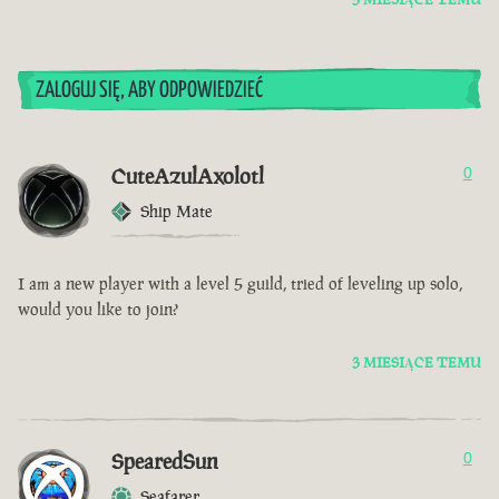
ZALOGUJ SIĘ, ABY ODPOWIEDZIEĆ
CuteAzulAxolotl
0
Ship Mate
I am a new player with a level 5 guild, tried of leveling up solo,
would you like to join?
3 MIESIĄCE TEMU
SpearedSun
0
Seafarer