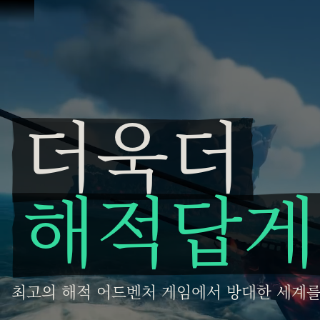
콘텐츠로 건너뛰기
더욱더
더욱더 해적답게
해적답게
최고의 해적 어드벤처 게임에서 방대한 세계