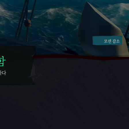
모션 감소
함
바다