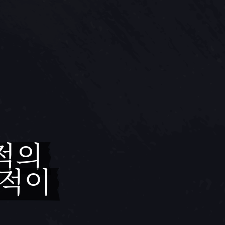
적의
해적이