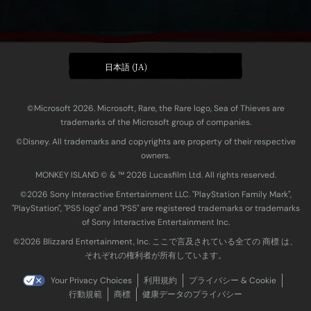
日本語 (JA)
©Microsoft 2026. Microsoft, Rare, the Rare logo, Sea of Thieves are
trademarks of the Microsoft group of companies.
©Disney. All trademarks and copyrights are property of their respective
owners.
MONKEY ISLAND © & ™ 20‍26 Lucasfilm Ltd. All rights reserved.
©2026 Sony Interactive Entertainment LLC. "PlayStation Family Mark",
"PlayStation", "PS5 logo" and "PS5" are registered trademarks or trademarks
of Sony Interactive Entertainment Inc.
©2026 Blizzard Entertainment, Inc. ここで言及されている全ての 商標 は、
それぞれの権利者が所有しています。
Your Privacy Choices
利用規約
プライバシー & Cookie
行動規範
商標
健康データのプライバシー