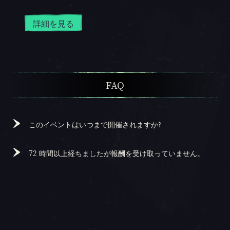
詳細を見る
FAQ
このイベントはいつまで開催されますか?
釣りフェスティバルは、5 月 2 日から 5 月 12 日 (日本時
間午後 7 時) まで開催されます。ぜひ参加して、お祭りを
72 時間以上経ちましたが報酬を受け取っていません。
楽しみましょう!
「Sea of Thieves」のサポート サイト
でリクエストを頂
ければ、チームが調査いたします。