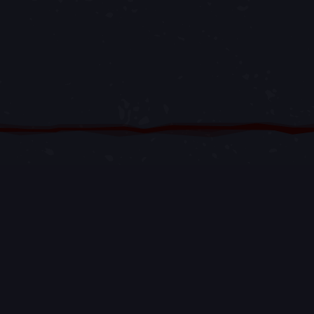
DIVERTENTI STORIE
ASSURDE
The Legend of Monkey Island
è narrata
attraverso tre avvincenti Storie assurde di
Sea of Thieves
, a cui tutti i giocatori
possono accedere gratuitamente.