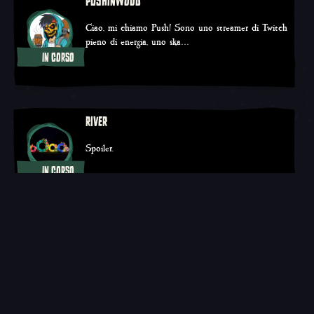
PUSHINWOOD
Ciao, mi chiamo Push! Sono uno streamer di Twitch
pieno di energia, uno ska…
IN CORSO
Twitch
YouTube
TikTok
RIVER
Spoiler.
IN CORSO
Twitch
YouTube
FI1ES
Pirata esperto sempre in cerca di avventure!
IN CORSO
Twitch
YouTube
TikTok