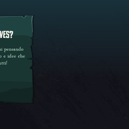
EVES
?
tai pensando
to e idee che
tti!