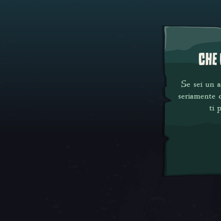
CHE 
Se sei un 
seriamente d
ti 