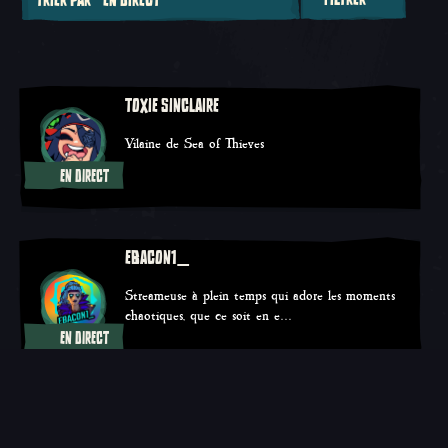
Trier par
TOXIE SINCLAIRE
Vilaine de Sea of Thieves
EN DIRECT
Twitch
YouTube
TikTok
EBACON1_
Streameuse à plein temps qui adore les moments
chaotiques, que ce soit en e…
EN DIRECT
Twitch
TikTok
L8DYHYSTERIA