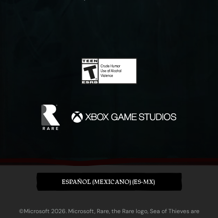
ESPAÑOL (MEXICANO) (ES-MX)
©Microsoft 2026. Microsoft, Rare, the Rare logo, Sea of Thieves are