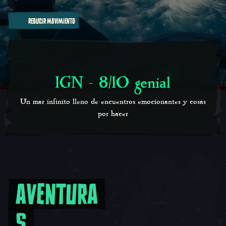
REDUCIR MOVIMIENTO
IGN - 8/10 genial
Un mar infinito lleno de encuentros emocionantes y cosas
por hacer
AVENTURA
Aventuras legendarias
S