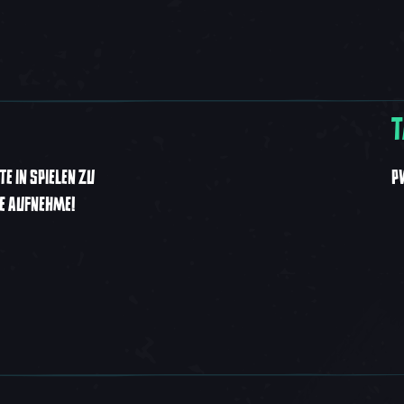
T
 IN SPIELEN ZU E
P
E AUFNEHME!