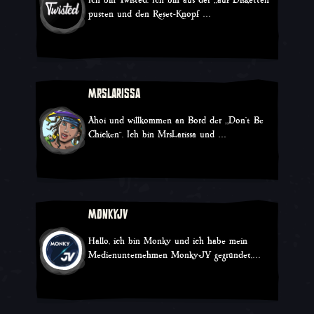
Ich bin Twisted. Ich bin aus der „auf Disketten
pusten und den Reset-Knopf …
Twitch
YouTube
TikTok
MRSLARISSA
Ahoi und willkommen an Bord der „Don't Be
Chicken“. Ich bin MrsLarissa und …
Twitch
YouTube
MONKYJV
Hallo, ich bin Monky und ich habe mein
Medienunternehmen MonkyJV gegründet,…
Twitch
YouTube
TikTok