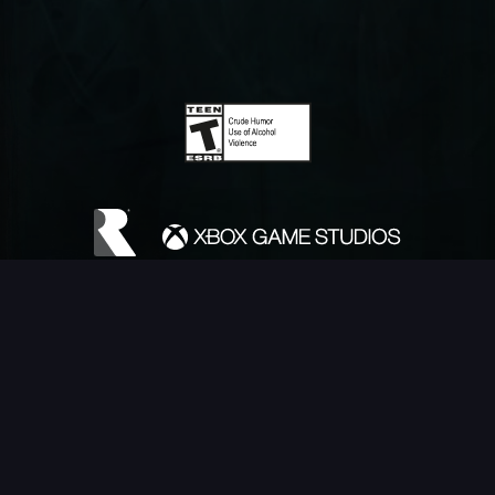
DEUTSCH (DE)
©Microsoft 2026. Microsoft, Rare, the Rare logo, Sea of Thieves are
trademarks of the Microsoft group of companies.