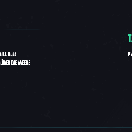
T
ILL ALLE
P
BER DIE MEERE S