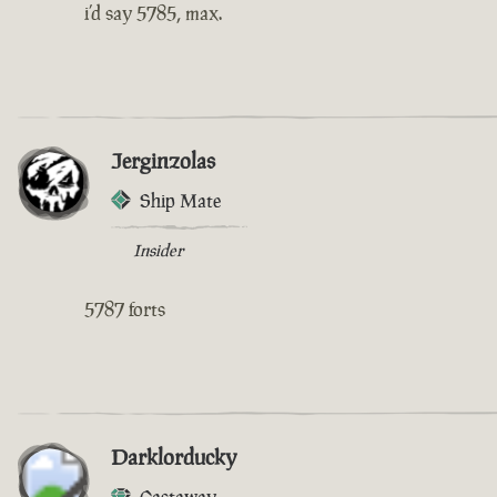
i’d say 5785, max.
Jerginzolas
Ship Mate
Insider
5787 forts
Darklorducky
Castaway