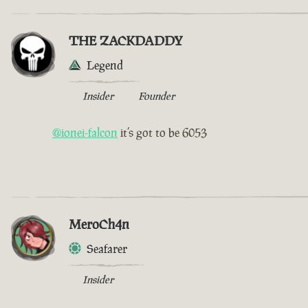
THE ZACKDADDY
Legend
Insider
Founder
@ionei-falcon
it’s got to be 6053
MeroCh4n
Seafarer
Insider