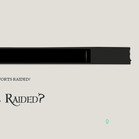
FORTS RAIDED?
 Raided?
0