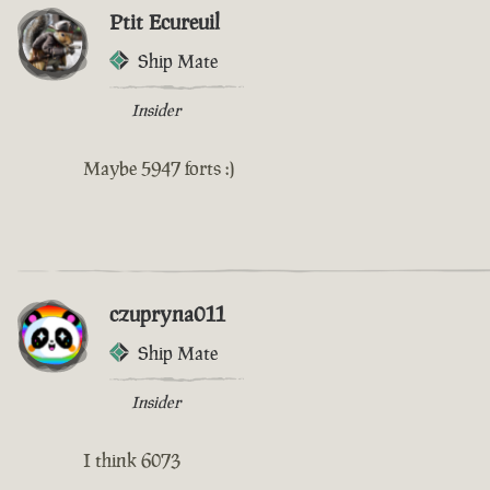
Ptit Ecureuil
Ship Mate
Insider
Maybe 5947 forts :)
czupryna011
Ship Mate
Insider
I think 6073