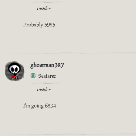
Insider
Probably 5925
ghostman327
Seafarer
Insider
I'm going 6234